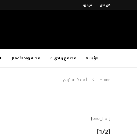
من نحن
فيديو
الرئيسة
مجتمع ريادي
مجلة رواد الأعمال
ا
Home
أعمدة محتوى
[one_half]
[1/2]